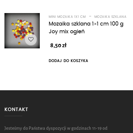
-
MINI MOZAIKA 1X1 CM
MOZAIKA SZKLANA
Mozaika szklana 1×1 cm 100 g
Joy mix ogień
8,50
zł
DODAJ DO KOSZYKA
KONTAKT
Jesteśmy do Państwa dyspozycji w godzinach 11-19 od