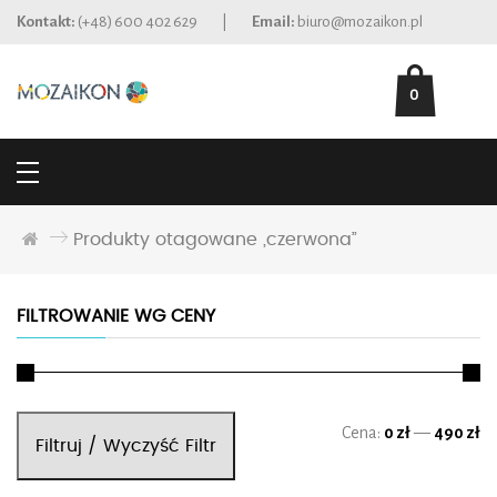
Kontakt:
(+48) 600 402 629
|
Email:
biuro@mozaikon.pl
0
Produkty otagowane „czerwona”
FILTROWANIE WG CENY
Ce
Ce
Cena:
0 zł
—
490 zł
Filtruj / Wyczyść Filtr
mi
ma