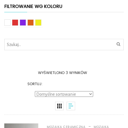
FILTROWANIE WG KOLORU
Biały
Czerwony
Fioletowy
Pomarańczowy
Żółty
WYŚWIETLONO 3 WYNIKÓW
SORTUJ:
-
MOZAIKA CERAMICZNA
MOZAIKA