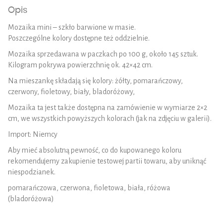
Opis
Mozaika mini – szkło barwione w masie.
Poszczególne kolory dostępne też oddzielnie.
Mozaika sprzedawana w paczkach po 100 g, około 145 sztuk.
Kilogram pokrywa powierzchnię ok. 42×42 cm.
Na mieszankę składają się kolory: żółty, pomarańczowy,
czerwony, fioletowy, biały, bladoróżowy,
Mozaika ta jest także dostępna na zamówienie w wymiarze 2×2
cm, we wszystkich powyższych kolorach (jak na zdjęciu w galerii).
Import: Niemcy
Aby mieć absolutną pewność, co do kupowanego koloru
rekomendujemy zakupienie testowej partii towaru, aby uniknąć
niespodzianek.
pomarańczowa, czerwona, fioletowa, biała, różowa
(bladoróżowa)