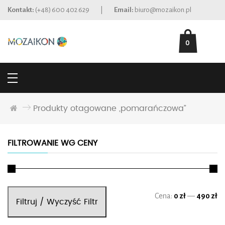
Kontakt:
(+48) 600 402 629
|
Email:
biuro@mozaikon.pl
0
Produkty otagowane „pomarańczowa”
FILTROWANIE WG CENY
Ce
Ce
Cena:
0 zł
—
490 zł
Filtruj / Wyczyść Filtr
mi
ma