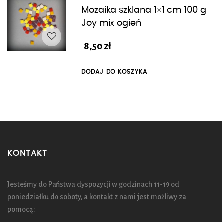
Mozaika szklana 1×1 cm 100 g
Joy mix ogień
8,50
zł
DODAJ DO KOSZYKA
KONTAKT
Jesteśmy do Państwa dyspozycji w godzinach 11-19 od
poniedziałku do soboty, a kontakt z nami jest możliwy za
pomocą: