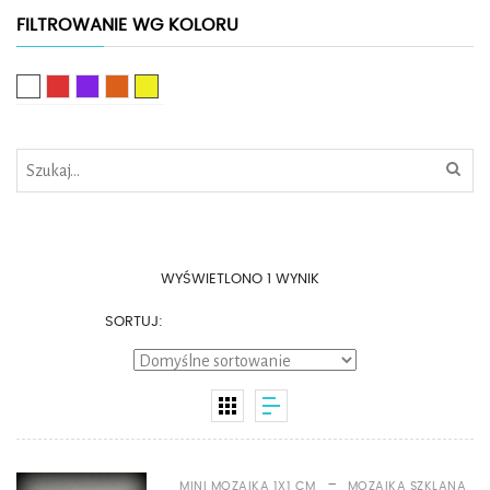
FILTROWANIE WG KOLORU
Biały
Czerwony
Fioletowy
Pomarańczowy
Żółty
WYŚWIETLONO 1 WYNIK
SORTUJ:
-
MINI MOZAIKA 1X1 CM
MOZAIKA SZKLANA