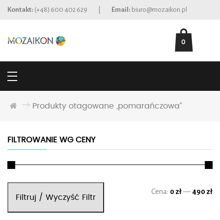
Kontakt:
(+48) 600 402 629
|
Email:
biuro@mozaikon.pl
0
Produkty otagowane „pomarańczowa”
FILTROWANIE WG CENY
Ce
Ce
Cena:
0 zł
—
490 zł
Filtruj / Wyczyść Filtr
mi
ma