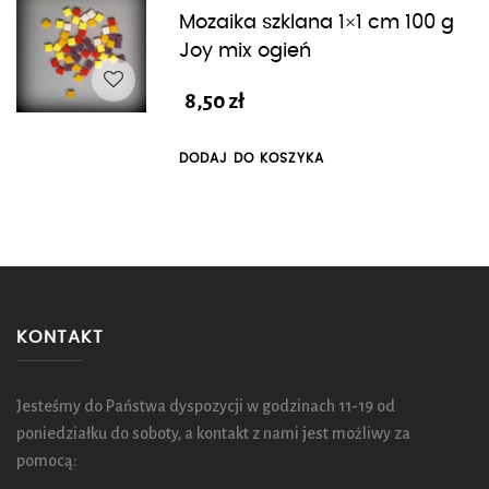
Mozaika szklana 1×1 cm 100 g
Joy mix ogień
8,50
zł
DODAJ DO KOSZYKA
KONTAKT
Jesteśmy do Państwa dyspozycji w godzinach 11-19 od
poniedziałku do soboty, a kontakt z nami jest możliwy za
pomocą: