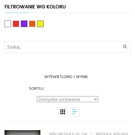
FILTROWANIE WG KOLORU
Biały
Czerwony
Fioletowy
Pomarańczowy
Żółty
WYŚWIETLONO 1 WYNIK
SORTUJ:
-
MINI MOZAIKA 1X1 CM
MOZAIKA SZKLANA