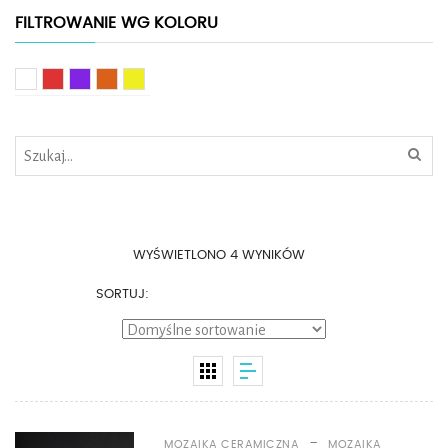
FILTROWANIE WG KOLORU
Biały
Czerwony
Fioletowy
Pomarańczowy
Żółty
WYŚWIETLONO 4 WYNIKÓW
SORTUJ:
-
MOZAIKA CERAMICZNA
MOZAIKA