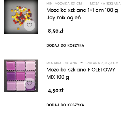
-
MINI MOZAIKA 1X1 CM
MOZAIKA SZKLANA
Mozaika szklana 1×1 cm 100 g
Joy mix ogień
8,50
zł
DODAJ DO KOSZYKA
-
MOZAIKA SZKLANA
SZKLANA 2,3X2,3 CM
Mozaika szklana FIOLETOWY
MIX 100 g
4,50
zł
DODAJ DO KOSZYKA