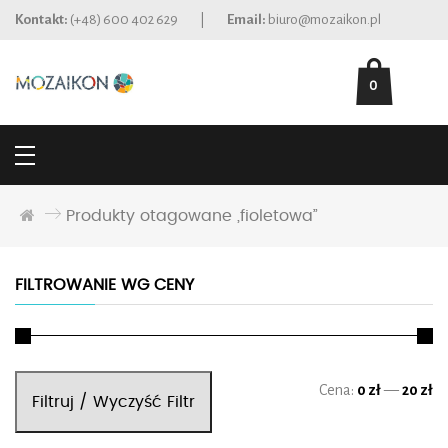
Kontakt:
(+48) 600 402 629
|
Email:
biuro@mozaikon.pl
0
Produkty otagowane „fioletowa”
FILTROWANIE WG CENY
Ce
Ce
Cena:
0 zł
—
20 zł
Filtruj / Wyczyść Filtr
mi
ma