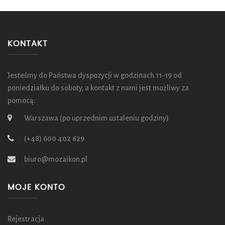
KONTAKT
Jesteśmy do Państwa dyspozycji w godzinach 11-19 od
poniedziałku do soboty, a kontakt z nami jest możliwy za
pomocą:
Warszawa (po uprzednim ustaleniu godziny)
(+48) 600 402 629
biuro@mozaikon.pl
MOJE KONTO
Rejestracja