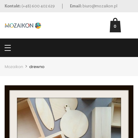
Kontakt:
(+48) 600 402 629
|
Email:
biuro@mozaikon.pl
0
>
Mozaikon
drewno