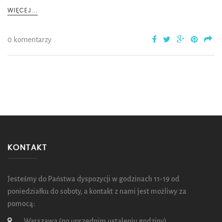
WIĘCEJ...
0 komentarzy
KONTAKT
Jesteśmy do Państwa dyspozycji w godzinach 11-19 od
poniedziałku do soboty, a kontakt z nami jest możliwy za
pomocą:
Warszawa (po uprzednim ustaleniu godziny)