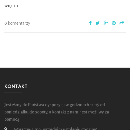
WIĘCEJ...
0 komentarzy
KONTAKT
Jesteśmy do Państwa dyspozycji w godzinach 11-19 od
poniedziałku do soboty, a kontakt z nami jest możliwy za
pomocą:
Warszawa (po uprzednim ustaleniu godziny)