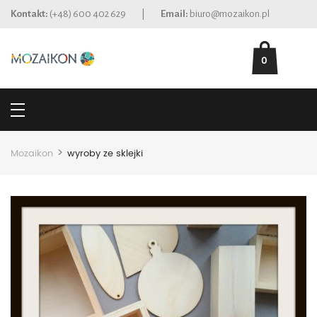
Kontakt:
(+48) 600 402 629
|
Email:
biuro@mozaikon.pl
0
>
Mozaikon
wyroby ze sklejki