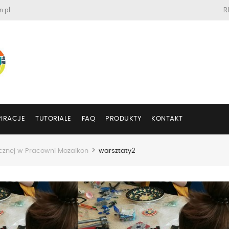
n.pl
R
PIRACJE
TUTORIALE
FAQ
PRODUKTY
KONTAKT
>
ycznej w Pracowni Mozaikon
warsztaty2