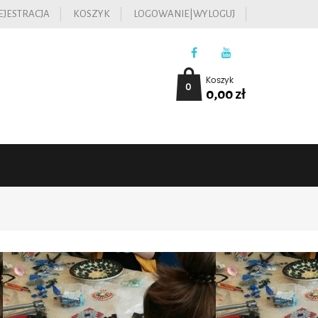
EJESTRACJA
KOSZYK
LOGOWANIE|WYLOGUJ
Koszyk
0
0,00
zł