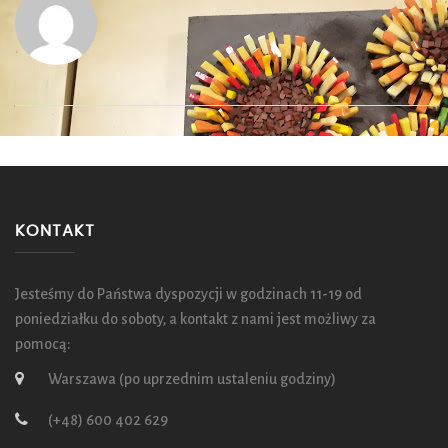
KONTAKT
Jesteśmy do Państwa dyspozycji w godzinach 11-19 od
poniedziałku do soboty, a kontakt z nami jest możliwy za
pomocą:
Warszawa (po uprzednim ustaleniu godziny)
(+48) 600 402 629