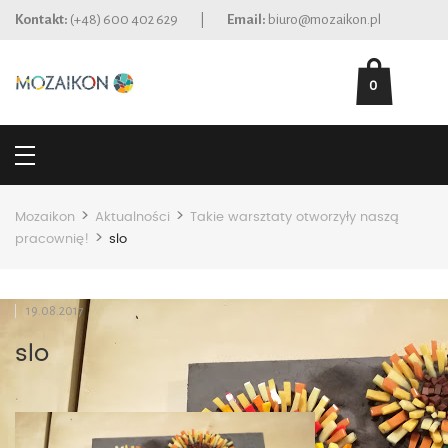
Kontakt:
(+48) 600 402 629
|
Email:
biuro@mozaikon.pl
0
>
>
Mozaikon
Aktualności
Takie warsztaty otworzyły naszą
>
pracownię!
slo
19.08.2017
slo