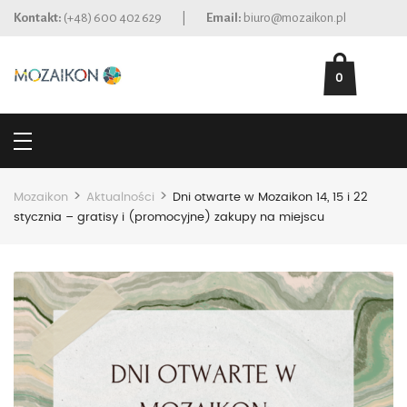
Kontakt:
(+48) 600 402 629
|
Email:
biuro@mozaikon.pl
0
>
>
Mozaikon
Aktualności
Dni otwarte w Mozaikon 14, 15 i 22
stycznia – gratisy i (promocyjne) zakupy na miejscu