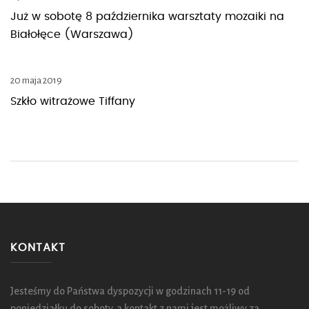
Już w sobotę 8 października warsztaty mozaiki na
Białołęce (Warszawa)
20 maja 2019
Szkło witrażowe Tiffany
KONTAKT
Jesteśmy do Państwa dyspozycji w godzinach 11-19 od
poniedziałku do soboty, a kontakt z nami jest możliwy za