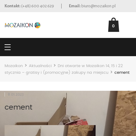
Kontakt:
(+48) 600 402 629
|
Email:
biuro@mozaikon.pl
0
>
>
Mozaikon
Aktualności
Dni otwarte w Mozaikon 14, 15 i 22
>
stycznia – gratisy i (promocyjne) zakupy na miejscu
cement
8.01.2023
cement