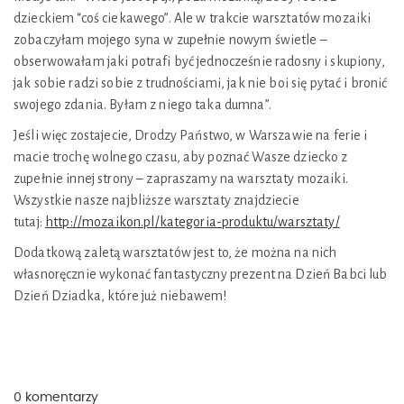
dzieckiem “coś ciekawego”. Ale w trakcie warsztatów mozaiki
zobaczyłam mojego syna w zupełnie nowym świetle –
obserwowałam jaki potrafi być jednocześnie radosny i skupiony,
jak sobie radzi sobie z trudnościami, jak nie boi się pytać i bronić
swojego zdania. Byłam z niego taka dumna”.
Jeśli więc zostajecie, Drodzy Państwo, w Warszawie na ferie i
macie trochę wolnego czasu, aby poznać Wasze dziecko z
zupełnie innej strony – zapraszamy na warsztaty mozaiki.
Wszystkie nasze najbliższe warsztaty znajdziecie
tutaj:
http://mozaikon.pl/kategoria-produktu/warsztaty/
Dodatkową zaletą warsztatów jest to, że można na nich
własnoręcznie wykonać fantastyczny prezent na Dzień Babci lub
Dzień Dziadka, które już niebawem!
0 komentarzy