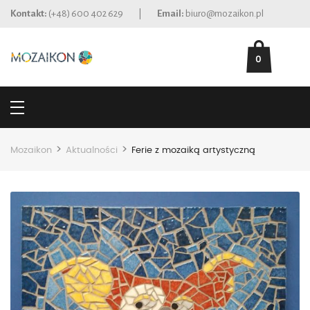
Kontakt:
(+48) 600 402 629
|
Email:
biuro@mozaikon.pl
0
>
>
Mozaikon
Aktualności
Ferie z mozaiką artystyczną