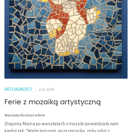
AKTUALNOŚCI
4.01.2018
Ferie z mozaiką artystyczną
Warsztaty dla dzieci w ferie
Znajoma Mama po warsztatach z mozaiki powiedziała nam
kiedyś tak: “Wiele jest opcji, poza mozaiką, żeby robić z