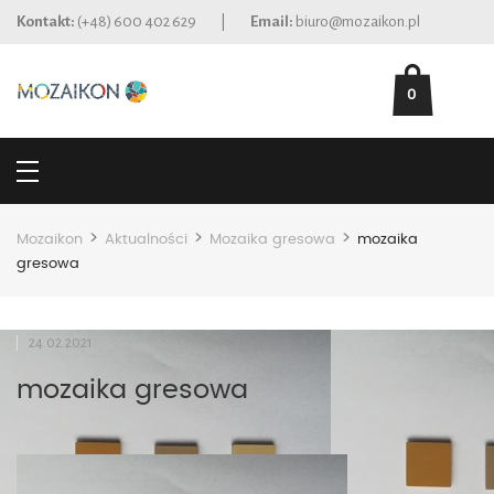
Kontakt:
(+48) 600 402 629
|
Email:
biuro@mozaikon.pl
0
>
>
>
Mozaikon
Aktualności
Mozaika gresowa
mozaika
gresowa
24.02.2021
mozaika gresowa