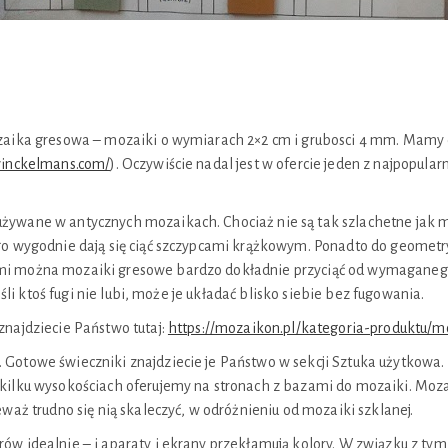
ozaika gresowa – mozaiki o wymiarach 2×2 cm i grubosci 4 mm. Mamy
winckelmans.com/
). Oczywiście nadal jest w ofercie jeden z najpopul
żywane w antycznych mozaikach. Chociaż nie są tak szlachetne jak m
go wygodnie dają się ciąć szczypcami krążkowym. Ponadto do geometr
mi można mozaiki gresowe bardzo dokładnie przyciąć od wymaganego
eśli ktoś fugi nie lubi, może je układać blisko siebie bez fugowania.
znajdziecie Państwo tutaj:
https://mozaikon.pl/kategoria-produktu/
 Gotowe świeczniki znajdziecie je Państwo w sekcji Sztuka użytkowa
 kilku wysokościach oferujemy na stronach z bazami do mozaiki. Mo
waż trudno się nią skaleczyć, w odróżnieniu od mozaiki szklanej.
ów idealnie – i aparaty i ekrany przekłamują kolory. W związku z ty