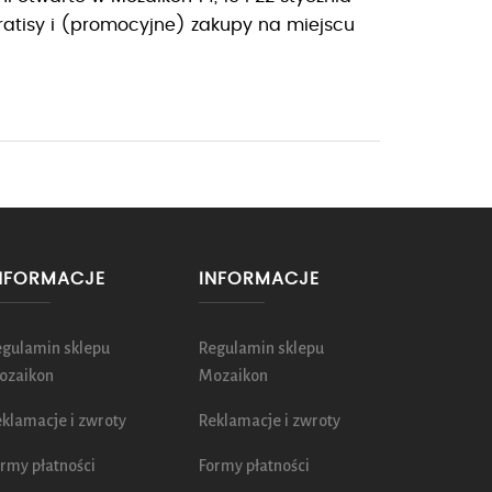
ratisy i (promocyjne) zakupy na miejscu
NFORMACJE
INFORMACJE
egulamin sklepu
Regulamin sklepu
ozaikon
Mozaikon
klamacje i zwroty
Reklamacje i zwroty
rmy płatności
Formy płatności