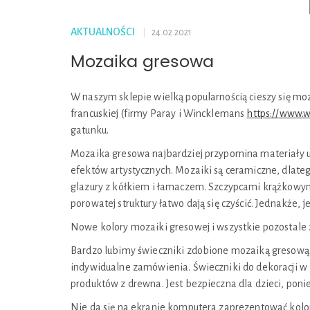
AKTUALNOŚCI
24.02.2021
Mozaika gresowa
W naszym sklepie wielką popularnością cieszy się m
francuskiej (firmy Paray i Wincklemans
https://www.
gatunku.
Mozaika gresowa najbardziej przypomina materiały u
efektów artystycznych. Mozaiki są ceramiczne, dlate
glazury z kółkiem i łamaczem. Szczypcami krążkowy
porowatej struktury łatwo dają się czyścić. Jednakże, j
Nowe kolory mozaiki gresowej i wszystkie pozostale 
Bardzo lubimy świeczniki zdobione mozaiką gresową.
indywidualne zamówienia. Świeczniki do dekoracji w
produktów z drewna. Jest bezpieczna dla dzieci, ponie
Nie da się na ekranie komputera zaprezentować kolor