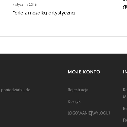
4 stycznia 2018
g
Ferie z mozaiką artystyczną
MOJE KONTO
I
 poniedziałku do
Rejestracja
R
M
Koszyk
Re
LOGOWANIE|WYLOGUJ
Fo