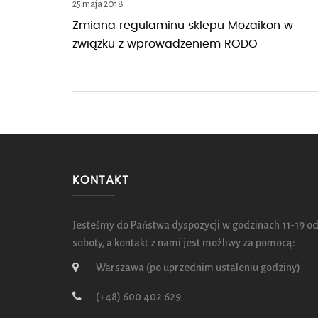
25 maja 2018
Zmiana regulaminu sklepu Mozaikon w
związku z wprowadzeniem RODO
KONTAKT
Jesteśmy do Państwa dyspozycji w godzinach 11-19 od
soboty, a kontakt z nami jest możliwy za pomocą:
Warszawa (po uprzednim ustaleniu godziny)
(+48) 600 402 629