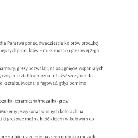
 dla Państwa ponad dwadzieścia kolorów produkcji
arniejszych produktów – miks mozaiki gresowej 2-go
armury, gresy pozwalają na osiągnięcie wspaniałych
ycznych kształtów można też użyć szczypiec do
 kształtu. Można je fugować, gdyż pomimo
mozaika-ceramiczna/mozaika-gres/
. Możemy je wykonać w innych kolorach na
zaiki gresowe można kleić klejem wikolowym do
m prezentujemy zdjęcie naszego próbnika mozaiki