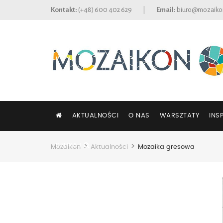
Kontakt:
(+48) 600 402 629
|
Email:
biuro@mozaiko
AKTUALNOŚCI
O NAS
WARSZTATY
INS
SZUKAJ
>
>
Mozaikon
Aktualności
Mozaika gresowa