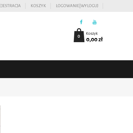
EJESTRACJA
KOSZYK
LOGOWANIE|WYLOGUJ
Koszyk
0
0,00
zł