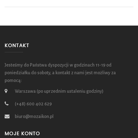
KONTAKT
Jesteśmy do Państwa dyspozycji w godzinach 11-19 od
poniedziałku do soboty, a kontakt z nami jest możliwy za
pomocą:
Warszawa (po uprzednim ustaleniu godziny)
(+48) 600 402 629
biuro@mozaikon.pl
MOJE KONTO