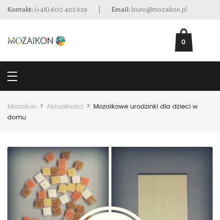
Kontakt:
(+48) 600 402 629
|
Email:
biuro@mozaikon.pl
0
>
>
Mozaikon
Aktualności
Mozaikowe urodzinki dla dzieci w
domu