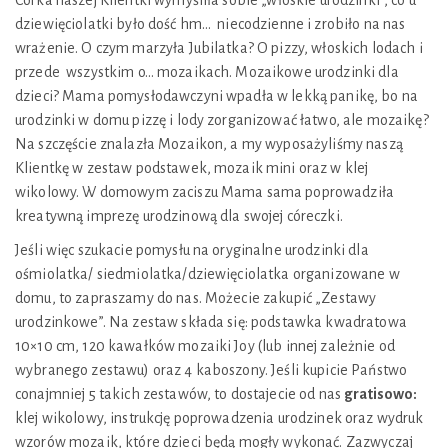
Córka naszej Klientki wymyśliła sobie „włoskie urodzinki”, co u
dziewięciolatki było dość hm… niecodzienne i zrobiło na nas
wrażenie. O czym marzyła Jubilatka? O pizzy, włoskich lodach i
przede wszystkim o… mozaikach. Mozaikowe urodzinki dla
dzieci? Mama pomysłodawczyni wpadła w lekką panikę, bo na
urodzinki w domu pizzę i lody zorganizować łatwo, ale mozaikę?
Na szczęście znalazła Mozaikon, a my wyposażyliśmy naszą
Klientkę w zestaw podstawek, mozaik mini oraz w klej
wikolowy. W domowym zaciszu Mama sama poprowadziła
kreatywną imprezę urodzinową dla swojej córeczki.
Jeśli więc szukacie pomysłu na oryginalne urodzinki dla
ośmiolatka/ siedmiolatka/dziewięciolatka organizowane w
domu, to zapraszamy do nas. Możecie zakupić „Zestawy
urodzinkowe”. Na zestaw składa się: podstawka kwadratowa
10×10 cm, 120 kawałków mozaiki Joy (lub innej zależnie od
wybranego zestawu) oraz 4 kaboszony. Jeśli kupicie Państwo
conajmniej 5 takich zestawów, to dostajecie od nas
gratisowo:
klej wikolowy, instrukcję poprowadzenia urodzinek oraz wydruk
wzorów mozaik, które dzieci będą mogły wykonać. Zazwyczaj