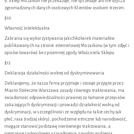
9. Sklep Mozaikon nie przekazuje, nie sprzedaje ani nie użycza
zgromadzonych danych osobowych Klientów osobom trzecim.
§10
Własność intelektualna
Zabrania się wykorzystywania jakichkolwiek materiałów
publikowanych na stronie internetowej Mozaikonu (w tym zdjęć i
opisów towarów) bez pisemnej zgody Właściciela Sklepu.
§12
Deklaracja działalności wolnej od dyskryminowania
Deklarujemy, że nasza firma przyjmuje i stosuje przyjęte przez
Miasto Stołeczne Warszawa zasady równego traktowania, ma
świadomość odpowiedzialności prawnej za łamanie przepisów
zakazujących dyskryminacji i prowadzi działalność wolną od
dyskryminacji, w szczególności ze względu na takie cechy jak
płeć, rasa (rodzaj skóry), pochodzenie etniczne lub narodowość,
mogące stanowić podstawę nierównego traktowania, a
niemające racjonalnego uzasadnienia z punktu widzenia