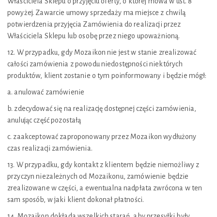
Właściciela Sklepu o przyjęciu oferty, o której mowa w ust. 8
powyżej. Zawarcie umowy sprzedaży ma miejsce z chwilą
potwierdzenia przyjęcia Zamówienia do realizacji przez
Właściciela Sklepu lub osobę przez niego upoważnioną.
12. W przypadku, gdy Mozaikon nie jest w stanie zrealizować
całości zamówienia z powodu niedostępności niektórych
produktów, klient zostanie o tym poinformowany i będzie mógł:
a. anulować zamówienie
b. zdecydować się na realizację dostępnej części zamówienia,
anulując część pozostałą
c. zaakceptować zaproponowany przez Mozaikon wydłużony
czas realizacji zamówienia.
13. W przypadku, gdy kontakt z klientem będzie niemożliwy z
przyczyn niezależnych od Mozaikonu, zamówienie będzie
zrealizowane w części, a ewentualna nadpłata zwrócona w ten
sam sposób, w jaki klient dokonał płatności.
14. Mozaikon dokłada wszelkich starań, aby przesyłki były