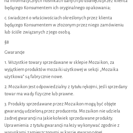
na informatycznych nośnikach danych po usunięciu przez klienta
będącego Konsumentem ich oryginalnego opakowania;
c. świadczeń o właściwościach określonych przez klienta
będącego Konsumentem w złożonym przez niego zamówieniu
lub ściśle związanych z jego osobą.
§8
Gwarancje
1. Wszystkie towary sprzedawane w sklepie Mozaikon, za
wyjątkiem produktów mozaiki użytkowej w sekcji „Mozaika
użytkowa” są fabrycznie nowe.
2. Mozaikon jest odpowiedzialny z tytułu rękojmi, jeśli sprzedany
towar ma wady fizyczne lub prawne.
3. Produkty sprzedawane przez Mozaikon mogą być objęte
gwarancją udzieloną przez producenta. Mozaikon nie udziela
żadnej gwarancji na jakiekolwiek sprzedawane produkty.
Uprawnienia z tytułu gwarancji należy wykonywać zgodnie z
warunkami zamieszczonymi w karcie gwarancyjnej.