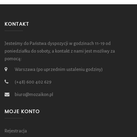
KONTAKT
Jesteśmy do Państwa dyspozycji w godzinach 11-19 od
poniedziałku do soboty, a kontakt z nami jest możliwy za
pomocą:
Warszawa (po uprzednim ustaleniu godziny)
(+48) 600 402 629
biuro@mozaikon.pl
MOJE KONTO
Rejestracja