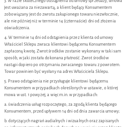
3. W razie skutecznego odstąpienia od umowy sprzedaży, umowa
jest uważana za niezawartą, a klient będący Konsumentem
zobowiązany jest do zwrotu zakupionego towaru niezwłocznie,
ale nie później niż w terminie 14 (czternaście) dni od złożenia
oświadczenia.
4. W terminie 14 dni od odstąpienia przez klienta od umowy
Właściciel Sklepu zwraca klientowi będącemu Konsumentem
zapłaconą kwotę. Zwrot środków zostanie wykonany w taki sam
sposób, w jaki została dokonana płatność. Zwrot środków
nastąpi dopiero po otrzymaniu zwracanego towaru z powrotem.
Towar powinien być wysłany na adres Właściciela Sklepu.
5. Prawo odstąpienia nie przysługuje klientowi będącemu
Konsumentem w przypadkach określonych w ustawie, o której
mowa w ust. 1 powyżej, a więc m.in. w przypadkach:
a. świadczenia usług rozpoczętego, za zgodą klienta będącego
Konsumentem, przed upływem 14 dni od dnia zawarcia umowy;
b. dotyczących nagrań audialnych i wizualnych oraz zapisanych