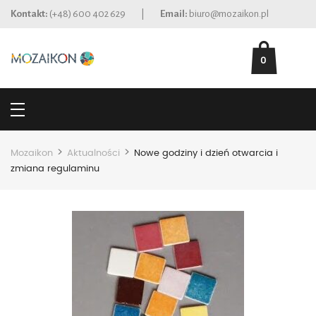
Kontakt:
(+48) 600 402 629
|
Email:
biuro@mozaikon.pl
0
>
>
Mozaikon
Aktualności
Nowe godziny i dzień otwarcia i
zmiana regulaminu