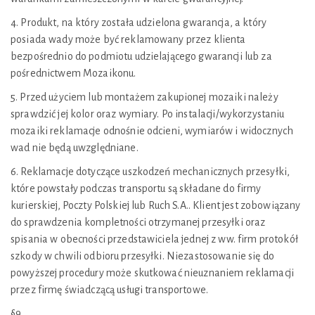
4. Produkt, na który została udzielona gwarancja, a który
posiada wady może być reklamowany przez klienta
bezpośrednio do podmiotu udzielającego gwarancji lub za
pośrednictwem Mozaikonu.
5. Przed użyciem lub montażem zakupionej mozaiki należy
sprawdzić jej kolor oraz wymiary. Po instalacji/wykorzystaniu
mozaiki reklamacje odnośnie odcieni, wymiarów i widocznych
wad nie będą uwzględniane.
6. Reklamacje dotyczące uszkodzeń mechanicznych przesyłki,
które powstały podczas transportu są składane do firmy
kurierskiej, Poczty Polskiej lub Ruch S.A.. Klient jest zobowiązany
do sprawdzenia kompletności otrzymanej przesyłki oraz
spisania w obecności przedstawiciela jednej z ww. firm protokół
szkody w chwili odbioru przesyłki. Niezastosowanie się do
powyższej procedury może skutkować nieuznaniem reklamacji
przez firmę świadczącą usługi transportowe.
§9