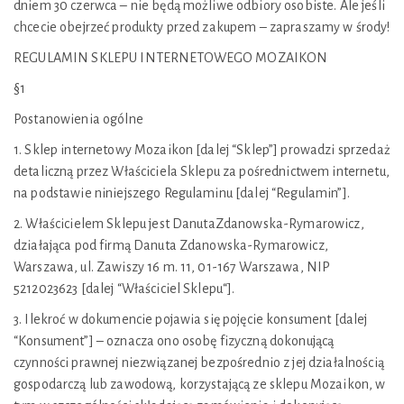
dniem 30 czerwca – nie będą możliwe odbiory osobiste. Ale jeśli
chcecie obejrzeć produkty przed zakupem – zapraszamy w środy!
REGULAMIN SKLEPU INTERNETOWEGO MOZAIKON
§1
Postanowienia ogólne
1. Sklep internetowy Mozaikon [dalej “Sklep”] prowadzi sprzedaż
detaliczną przez Właściciela Sklepu za pośrednictwem internetu,
na podstawie niniejszego Regulaminu [dalej “Regulamin”].
2. Właścicielem Sklepu jest DanutaZdanowska-Rymarowicz,
działająca pod firmą Danuta Zdanowska-Rymarowicz,
Warszawa, ul. Zawiszy 16 m. 11, 01-167 Warszawa, NIP
5212023623 [dalej “Właściciel Sklepu“].
3. Ilekroć w dokumencie pojawia się pojęcie konsument [dalej
“Konsument”] – oznacza ono osobę fizyczną dokonującą
czynności prawnej niezwiązanej bezpośrednio z jej działalnością
gospodarczą lub zawodową, korzystającą ze sklepu Mozaikon, w