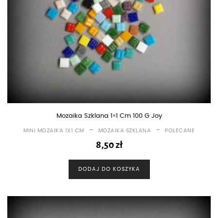
Mozaika Szklana 1×1 Cm 100 G Joy
-
-
MINI MOZAIKA 1X1 CM
MOZAIKA SZKLANA
POLECANE
8,50
zł
DODAJ DO KOSZYKA