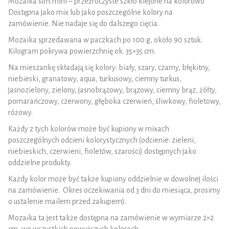
Mozaika soft mini – przeźroczyste szkło klejone na kolorowo
Dostępna jako mix lub jako poszczególne kolory na
zamówienie. Nie nadaje się do dalszego cięcia.
Mozaika sprzedawana w paczkach po 100 g, około 90 sztuk.
Kilogram pokrywa powierzchnię ok. 35×35 cm.
Na mieszankę składają się kolory: biały, szary, czarny, błękitny,
niebieski, granatowy, aqua, turkusowy, ciemny turkus,
jasnozielony, zielony, jasnobrązowy, brązowy, ciemny brąz, żółty,
pomarańczowy, czerwony, głęboka czerwień, śliwkowy, fioletowy,
różowy.
Każdy z tych kolorów może być kupiony w mixach
poszczególnych odcieni kolorystycznych (odcienie: zieleni,
niebieskich, czerwieni, fioletów, szarości) dostępnych jako
oddzielne produkty.
Każdy kolor może być także kupiony oddzielnie w dowolnej ilości
na zamówienie. Okres oczekiwania od 3 dni do miesiąca, prosimy
o ustalenie mailem przed zakupem).
Mozaika ta jest także dostępna na zamówienie w wymiarze 2×2