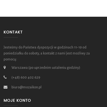
KONTAKT
Jesteśmy do Państwa dyspozycji w godzinach 11-19 od
poniedziałku do soboty, a kontakt z nami jest możliwy za
pomocą:
Warszawa (po uprzednim ustaleniu godziny)
(+48) 600 402 629
biuro@mozaikon.pl
MOJE KONTO