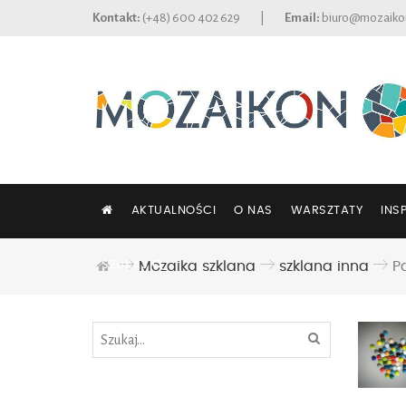
Kontakt:
(+48) 600 402 629
|
Email:
biuro@mozaiko
AKTUALNOŚCI
O NAS
WARSZTATY
INS
SZUKAJ
Mozaika szklana
szklana inna
P