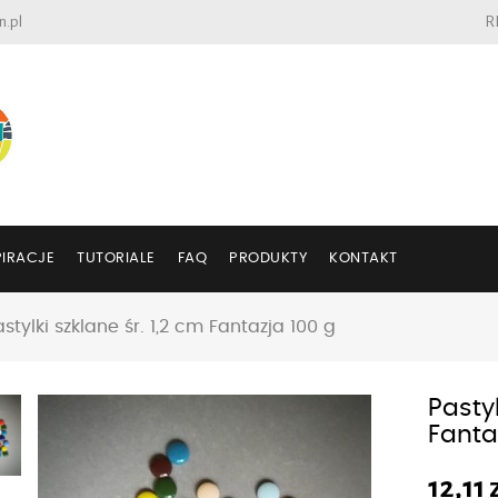
n.pl
R
PIRACJE
TUTORIALE
FAQ
PRODUKTY
KONTAKT
astylki szklane śr. 1,2 cm Fantazja 100 g
Pastyl
Fanta
12,11