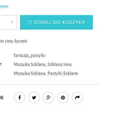
zynie
DODAJ DO KOSZYKA
Do Listy Życzeń
fantazja_pastylki
e:
Mozaika Szklana
,
Szklana Inna
Mozaika Szklana
,
Pastylki Szklane
j: