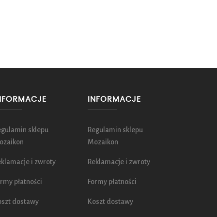
NFORMACJE
INFORMACJE
egulamin sklepu
Regulamin sklepu
ozaikon
Mozaikon
klamacje i zwroty
Reklamacje i zwroty
rmy płatności
Formy płatności
oszt dostawy
Koszt dostawy