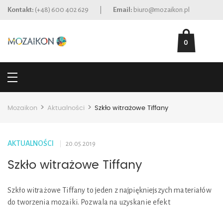
Kontakt:
(+48) 600 402 629
|
Email:
biuro@mozaikon.pl
0
>
>
Mozaikon
Aktualności
Szkło witrażowe Tiffany
AKTUALNOŚCI
20.05.2019
Szkło witrażowe Tiffany
Szkło witrażowe Tiffany to jeden z najpiękniejszych materiałów
do tworzenia mozaiki. Pozwala na uzyskanie efekt